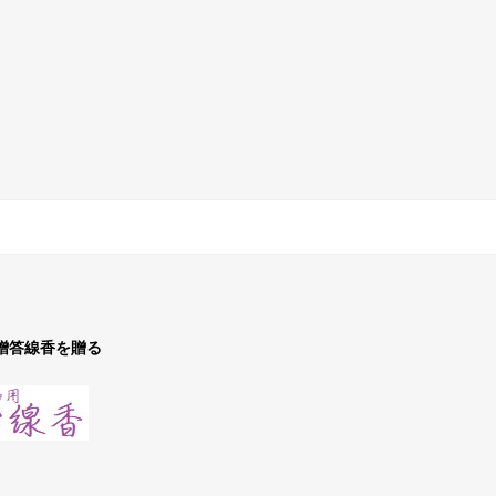
贈答線香を贈る