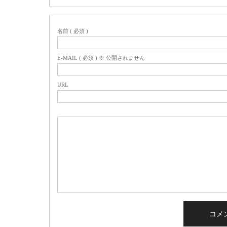
名前 ( 必須 )
E-MAIL ( 必須 ) ※ 公開されません
URL