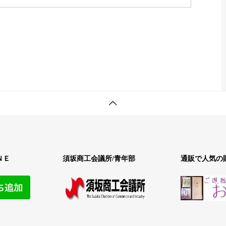
ＮＥ
須坂商工会議所/青年部
通販で人気の