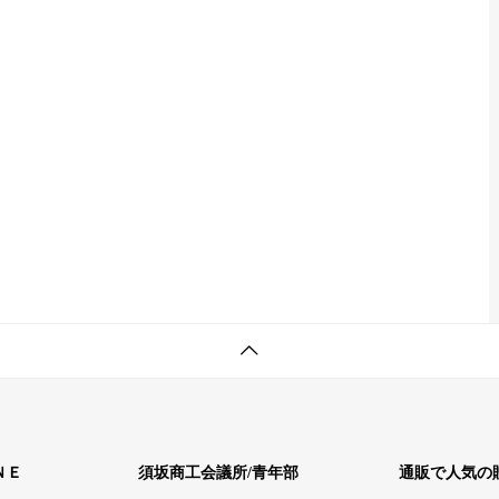
ＮＥ
須坂商工会議所/青年部
通販で人気の