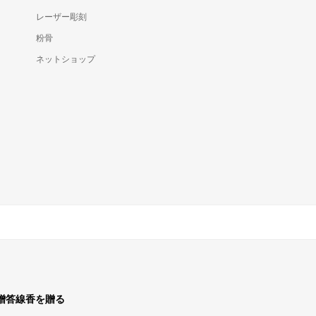
レーザー彫刻
粉骨
ネットショップ
贈答線香を贈る